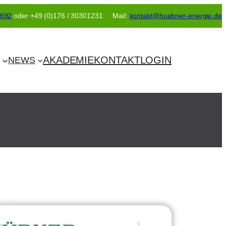
2692
oder +49 (0)176 / 30301231 Mail:
kontakt@huebner-energie.de
AKADEMIE
KONTAKT
LOGIN
NEWS