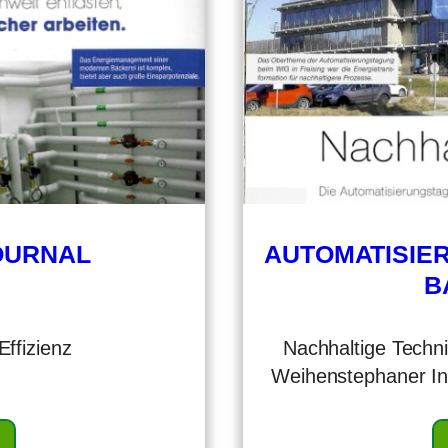
OURNAL
AUTOMATISIER
B
ffizienz
Nachhaltige Techn
Weihenstephaner Ins