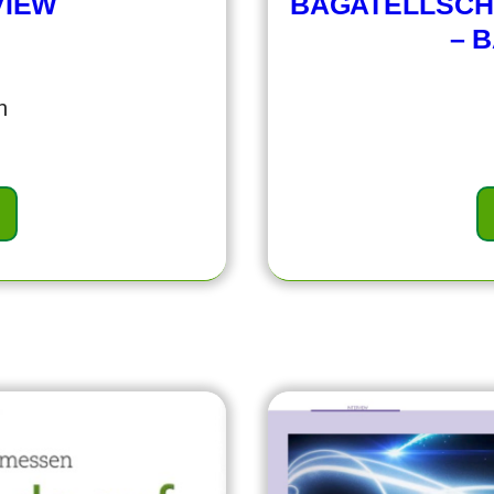
VIEW
BAGATELLSCH
– 
n